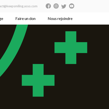
act@keepsmiling.asso.com
ge
Faire un don
Nous rejoindre