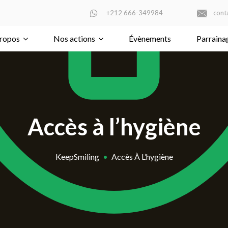
+212 666-349984
cont
ropos
Nos actions
Évènements
Parraina
Accès à l’hygiène
KeepSmiling
•
Accès À L’hygiène