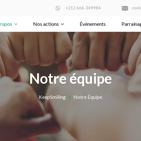
+212 666-349984
cont
ropos
Nos actions
Évènements
Parraina
Notre équipe
KeepSmiling
•
Notre Équipe