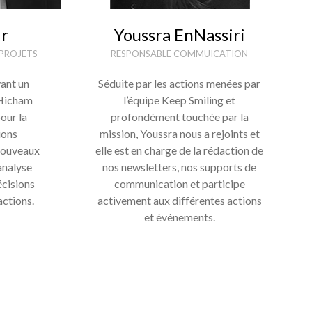
ir
Youssra EnNassiri
 PROJETS
RESPONSABLE COMMUICATION
yant un
Séduite par les actions menées par
 Hicham
l’équipe Keep Smiling et
our la
profondément touchée par la
ions
mission, Youssra nous a rejoints et
 nouveaux
elle est en charge de la rédaction de
analyse
nos newsletters, nos supports de
écisions
communication et participe
actions.
activement aux différentes actions
et événements.