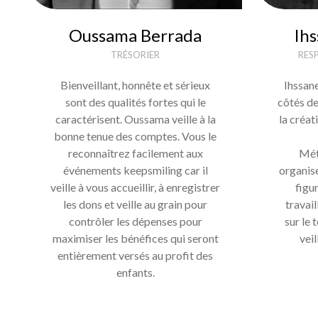
Oussama Berrada
Ih
TRÉSORIER
RES
Bienveillant, honnête et sérieux
Ihssan
sont des qualités fortes qui le
côtés de
caractérisent. Oussama veille à la
la créat
bonne tenue des comptes. Vous le
reconnaîtrez facilement aux
Mét
événements keepsmiling car il
organisé
veille à vous accueillir, à enregistrer
figu
les dons et veille au grain pour
travail
contrôler les dépenses pour
sur le 
maximiser les bénéfices qui seront
veil
entièrement versés au profit des
enfants.