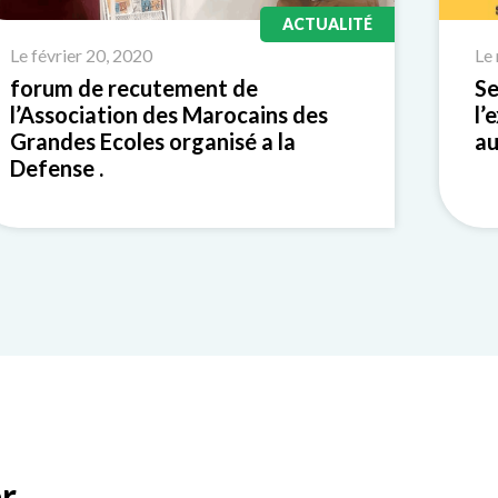
ACTUALITÉ
Le février 20, 2020
Le
forum de recutement de
Se
l’Association des Marocains des
l’
Grandes Ecoles organisé a la
au
Defense .
r