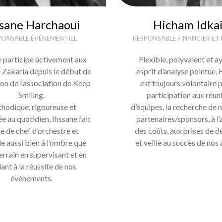
ssane Harchaoui
Hicham Idka
PONSABLE ÉVÉNEMENTIEL
RESPONSABLE FINANCIER ET
e participe activement aux
Flexible, polyvalent et a
 Zakaria depuis le début de
esprit d’analyse pointue,
ion de l’association de Keep
est toujours volontaire p
Smiling.
participation aux réun
hodique, rigoureuse et
d’équipes, la recherche de
e au quotidien, Ihssane fait
partenaires/sponsors, à l’
re de chef d’orchestre et
des coûts, aux prises de d
le aussi bien à l’ombre que
et veille au succès de nos 
terrain en supervisant et en
lant à la réussite de nos
événements.