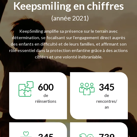
Keepsmiling en chiffres
(année 2021)
KeepSmiling amplifie sa présence sur le terrain avec
détermination, se focalisant sur l’engagement direct auprès
des enfants en difficulté et de leurs familles, et affirmant son
rôle essentiel dans la protection enfantine grâce à des actions
ciblées et une volonté inébranlable.
600
345
de
de
réinsertions
rencontres/
an