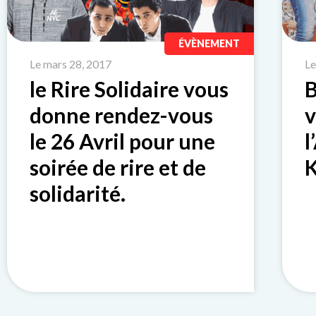
ÉVÈNEMENT
Le mars 28, 2017
Le
le Rire Solidaire vous
B
donne rendez-vous
v
le 26 Avril pour une
l
soirée de rire et de
K
solidarité.